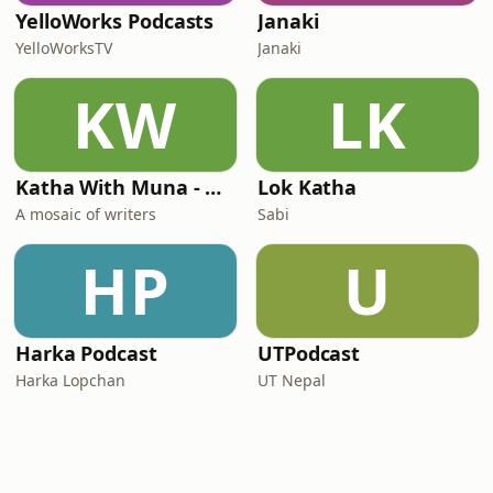
YelloWorks Podcasts
Janaki
YelloWorksTV
Janaki
KW
LK
Katha With Muna - Nepali stories
Lok Katha
A mosaic of writers
Sabi
HP
U
Harka Podcast
UTPodcast
Harka Lopchan
UT Nepal