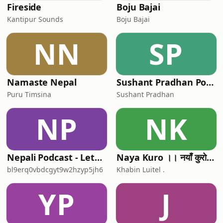
Fireside
Boju Bajai
Kantipur Sounds
Boju Bajai
NN
SP
Namaste Nepal
Sushant Pradhan Podcast
Puru Timsina
Sushant Pradhan
NP
NK
Nepali Podcast - LetsTalkMurder
Naya Kuro ।। नयाँ कुरो ।।
bl9erq0vbdcgyt9w2hzyp5jh6
Khabin Luitel .
YP
J