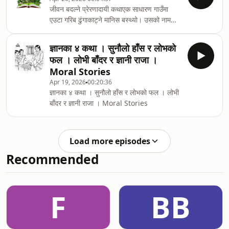
जीवन बदल्ने प्रेरणादायी कथाएक साधारण गाउँमा
एउटा गरिब ढुंगाकाट्ने मानिस बस्थ्यो। उसको नाम
थियो रामे। हरेक बिहान सूर्य उदाउँदै गर्दा ऊ आफ्नो
पुरानो हथौडा र छेनी बोकेर पहाडको फेदमा पुग्थ्यो।
ज्ञानका ४ कथा । सुनौलो हाँस र लोभको
दिनभरि घाममा पसिना बगाउँदै ढुंगा काट्ने काम गर्थ्यो।
फल । लोभी बाँदर र ज्ञानी राजा ।
हातहरू खस्रा भएका थिए, शरीर थकित हुन्थ्यो, तर ऊ
Moral Stories
कहिल्यै गुनासो गर्दैनथ्यो। उही काम, उही दिनचर्या...
Apr 19, 2026
00:20:36
जीवन यस्तै बितिरहेको थियो।एक दिन दिउँसोको
ज्ञानका ४ कथा । सुनौलो हाँस र लोभको फल । लोभी
झरीपछि ऊ एउटा ठू
बाँदर र ज्ञानी राजा । Moral Stories
Load more episodes
Recommended
F
BB